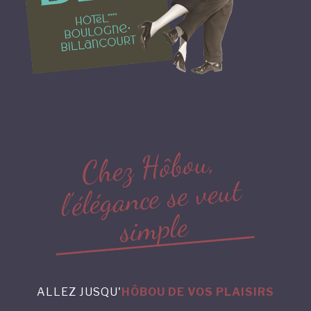
,
u
o
b
ô
H
z
e
h
C
t
u
e
v
e
s
e
c
n
a
g
é
l
é
’
l
e
l
p
m
i
s
ALLEZ JUSQU'
HÔBOU DE VOS PLAISIRS