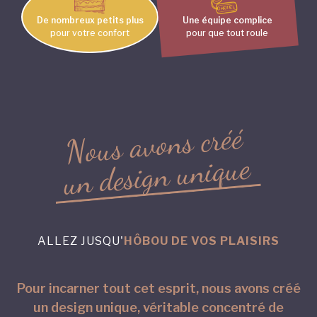
De nombreux petits plus
Une équipe complice
pour votre confort
pour que tout roule
é
é
r
c
s
n
o
v
a
s
u
o
N
e
u
q
i
n
u
n
g
i
s
e
d
n
u
ALLEZ JUSQU'
HÔBOU DE VOS PLAISIRS
Pour incarner tout cet esprit, nous avons créé
un design unique, véritable concentré de