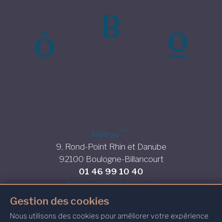
****
Hôbou
9, Rond-Point Rhin et Danube
92100 Boulogne-Billancourt
01 46 99 10 40
HÔBOU
bonjour@hobou.com
(DÉ)FILEZ JUSQU'
Gestion des cookies
MENTIONS LÉGALES
Nous utilisons des cookies pour améliorer votre expérience
POLITIQUE DE CONFIDENTIALITÉ