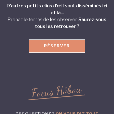
D’autres petits clins d'œil sont disséminés ici
et là...
Prenez le temps de les observer.
Saurez-vous
tous les retrouver ?
RÉSERVER
u
o
b
ô
H
s
u
c
o
F
DES QUESTIONS ?
ON VOUS DIT TOUT