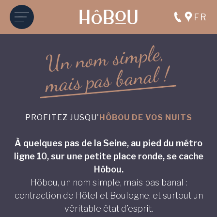
FR
,
e
l
p
m
i
s
Accueil
●
L'hôtel
m
o
n
n
U
!
l
a
n
a
l
e
b
t
ô
s
H
a
p
s
i
a
m
e
r
i
a
t
é
i
r
p
o
r
p
e
d
PROFITEZ JUSQU'
HÔBOU DE VOS NUITS
Hôbou est un boutique hôtel de propriétaire à
Boulogne-Billancourt,
À quelques pas de la Seine, au pied du métro
pensé comme une maison en ville…
ligne 10, sur une petite place ronde, se cache
mais en mieux.
Hôbou.
Hôbou, un nom simple, mais pas banal :
contraction de Hôtel et Boulogne, et surtout un
véritable état d’esprit.