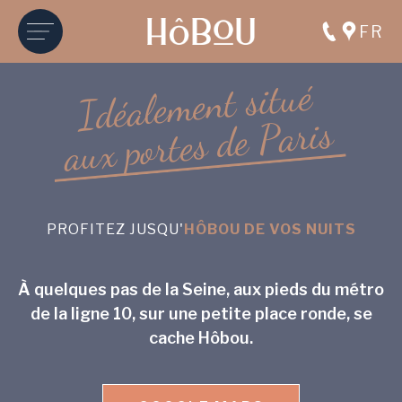
FR
é
u
t
i
s
t
n
e
m
Accueil
●
Accès
e
l
a
é
d
I
s
i
r
a
P
u
e
o
d
b
ô
s
H
e
t
s
r
è
o
c
p
c
A
x
u
a
Hôbou est un boutique hôtel situé à Boulogne-
Billancourt,
PROFITEZ JUSQU'
HÔBOU DE VOS NUITS
hôbou de la ligne 10 de métro.
À quelques pas de la Seine, aux pieds du métro
de la ligne 10, sur une petite place ronde, se
cache Hôbou.