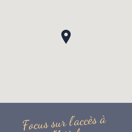
à
s
è
c
c
a
'
l
r
u
s
s
u
c
o
F