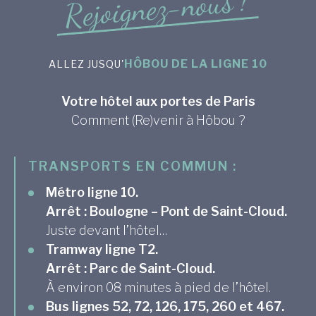
!
s
u
o
n
-
z
e
n
g
i
o
j
e
R
HÔBOU DE LA LIGNE 10
ALLEZ JUSQU'
Votre hôtel aux portes de Paris
Comment (Re)venir à Hôbou ?
TRANSPORTS EN COMMUN :
Métro ligne 10.
Arrêt : Boulogne – Pont de Saint-Cloud.
Juste devant l’hôtel…
Tramway ligne T2.
Arrêt : Parc de Saint-Cloud.
À environ 08 minutes à pied de l’hôtel.
Bus lignes 52, 72, 126, 175, 260 et 467.