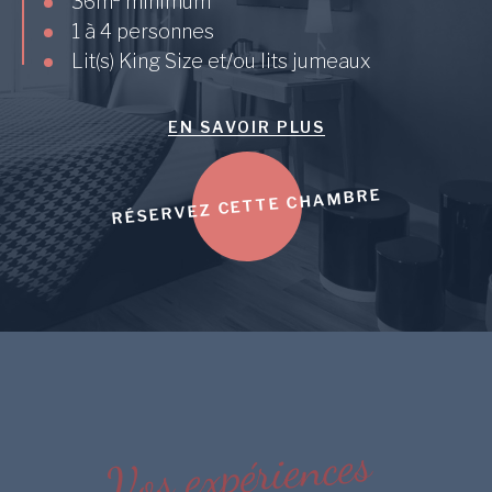
36m
minimum
1 à 4 personnes
Lit(s) King Size et/ou lits jumeaux
EN SAVOIR PLUS
RÉSERVEZ CETTE CHAMBRE
s
e
c
n
e
i
r
é
p
x
e
s
o
V