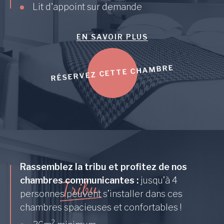
Lit d'appoint sur demande
EN SAVOIR PLUS
RÉSERVEZ CETTE CHAMBRE
Rassemblez la tribu et profitez de nos
u
chambres communicantes :
jusqu’à 4
b
i
r
T
personnes peuvent s’installer dans ces
chambres spacieuses et confortables !
2