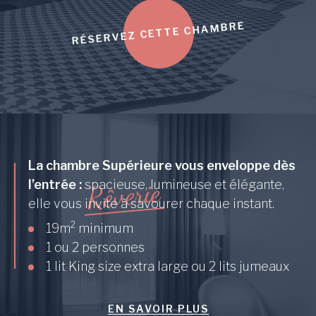
RÉSERVEZ CETTE CHAMBRE
La chambre Supérieure vous enveloppe dès
e
i
r
e
l’entrée :
spacieuse, lumineuse et élégante,
v
ê
R
elle vous invite à savourer chaque instant.
2
19m
minimum
1 ou 2 personnes
1 lit King size extra large ou 2 lits jumeaux
EN SAVOIR PLUS