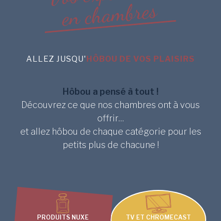
s
e
r
b
m
a
h
c
n
e
ALLEZ JUSQU'
HÔBOU DE VOS PLAISIRS
Hôbou a pensé à tout !
Découvrez ce que nos chambres ont à vous
offrir…
et allez hôbou de chaque catégorie pour les
petits plus de chacune !
PRODUITS NUXE
TV ET CHROMECAST