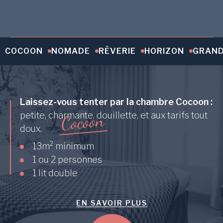
COCOON
NOMADE
RÊVERIE
HORIZON
GRAND
Laissez-vous tenter par la chambre Cocoon :
n
o
petite, charmante, douillette, et aux tarifs tout
o
c
o
C
doux.
2
13m
minimum
1 ou 2 personnes
1 lit double
EN SAVOIR PLUS