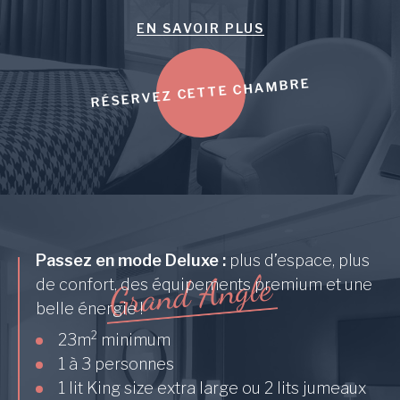
EN SAVOIR PLUS
RÉSERVEZ CETTE CHAMBRE
Passez en mode Deluxe :
plus d’espace, plus
e
l
g
n
A
d
n
de confort, des équipements premium et une
a
r
G
belle énergie !
2
23m
minimum
1 à 3 personnes
1 lit King size extra large ou 2 lits jumeaux