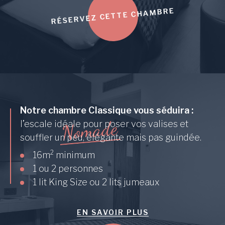
RÉSERVEZ CETTE CHAMBRE
Notre chambre Classique vous séduira :
e
d
a
l’escale idéale pour poser vos valises et
m
o
N
souffler un peu, élégante mais pas guindée.
2
16m
minimum
1 ou 2 personnes
1 lit King Size ou 2 lits jumeaux
EN SAVOIR PLUS