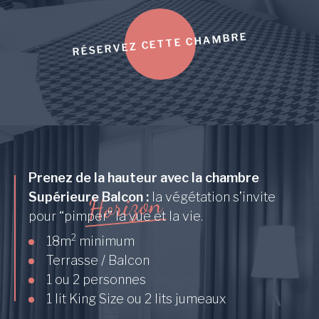
RÉSERVEZ CETTE CHAMBRE
Prenez de la hauteur avec la chambre
n
o
z
Supérieure Balcon :
la végétation s’invite
i
r
o
H
pour “pimper” la vue et la vie.
2
18m
minimum
Terrasse / Balcon
1 ou 2 personnes
1 lit King Size ou 2 lits jumeaux