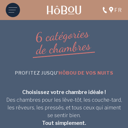
FR
s
e
i
r
Accueil
●
Chambres
o
g
é
t
a
c
6
s
e
r
b
m
a
h
c
e
d
s
e
r
b
m
a
h
c
s
e
L
u
o
b
ô
H
PROFITEZ JUSQU'
HÔBOU DE VOS NUITS
Poussez la porte de nos chambres à Boulogne-
Billancourt :
Choisissez votre chambre idéale !
pour bien dormir, et encore mieux rêver !
Des chambres pour les lève-tôt, les couche-tard,
les rêveurs, les pressés, et tous ceux qui aiment
se sentir bien.
Tout simplement.