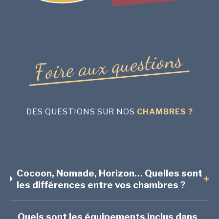
s
n
o
i
t
s
e
u
q
x
u
a
e
r
i
o
F
DES QUESTIONS SUR NOS
CHAMBRES ?
Cocoon, Nomade, Horizon… Quelles sont
+
les différences entre vos chambres ?
Quels sont les équipements inclus dans